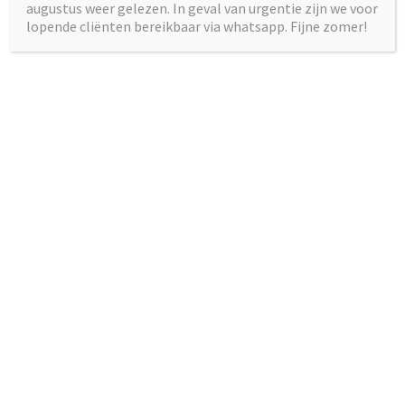
augustus weer gelezen. In geval van urgentie zijn we voor
met ons op.
lopende cliënten bereikbaar via whatsapp. Fijne zomer!
Reacties van cliënten en ouders
“Na een aantal maanden contact lijkt het erop dat we op eigen
kracht verder kunnen. We zijn erg blij met jullie begeleiding en
ondersteuning. Heel hartelijk dank voor jullie inzet. Mocht het
nodig zijn, dan weten we jullie te vinden.”
“Het is veel makkelijker om contact te maken en eigenlijk heb ik
niet meer het gevoel dat ik niks durf te zeggen. Op school zit ik
altijd bij mijn nieuwe vriendengroep en ik klets altijd, het is super
gezellig.
Bedankt voor alle hulp!”