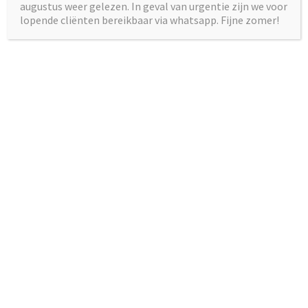
augustus weer gelezen. In geval van urgentie zijn we voor
communicatie en meer persoonlijke ontwikkeling. Hoe
lopende cliënten bereikbaar via whatsapp. Fijne zomer!
meer zicht je krijgt op de (onbewuste)
besturingsmechanismen van je hersenen, hoe beter je in
staat bent je doelen te bereiken.
Achtergrond
NLP
staat voor
Neuro-Linguïstisch Programmeren
.
Neuro
: alles wat te maken heeft met de werking
van je hersenen, het brein en je zenuwstelsel. Die
verwerken signalen die via je zintuigen
binnenkomen. Het gaat over denkprocessen.
Linguïstisch
: de taal, zowel verbale als non-verbale
communicatie speelt een rol. Alles wat je gebruikt
om aan iemand anders duidelijk te maken wat je
bezighoudt.
Programmeren
: de manier waarop je ervaringen