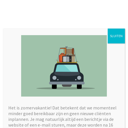
Ga
Zoeken
Ik ben ik!
Menu
naar
naar:
de
inhoud
NLP
SLUITEN
Wat is het?
Neuro Linguïstisch Programmeren (NLP) is een
verzameling van mentale technieken gericht op
persoonlijke ontwikkeling.
Waar gebruik je het voor?
NLP is een krachtige methode voor het stimuleren van
Het is zomervakantie! Dat betekent dat we momenteel
positieve gedragsveranderingen. Het helpt je
minder goed bereikbaar zijn en geen nieuwe cliënten
inplannen. Je mag natuurlijk altijd een berichtje via de
zelfvertrouwen te vergroten en angsten en
website of een e-mail sturen, maar deze worden na 16
onzekerheden te verminderen. Het leidt tot effectieve