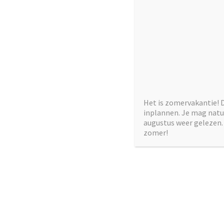
←
Vorige
Het is zomervakantie! 
inplannen. Je mag natuu
augustus weer gelezen. 
zomer!