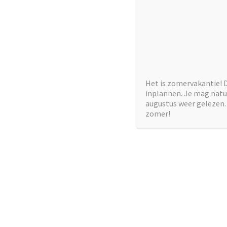
←
Vorige
Het is zomervakantie! 
inplannen. Je mag natuu
augustus weer gelezen. 
zomer!
Geef ee