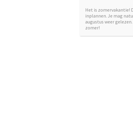
←
Het is zomervakantie! 
Vorige
inplannen. Je mag natuu
augustus weer gelezen. 
zomer!
Geef ee
Je e-mailadr
Reactie
*