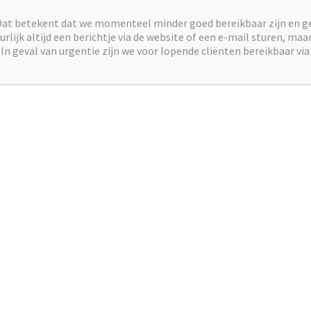
Dat betekent dat we momenteel minder goed bereikbaar zijn en g
rlijk altijd een berichtje via de website of een e-mail sturen, ma
In geval van urgentie zijn we voor lopende cliënten bereikbaar via
n reactie
es wordt niet gepubliceerd.
Vereiste velden zijn gemarkeerd met