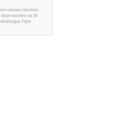
→
een nieuwe cliënten
Volgende
ar deze worden na 16
 whatsapp. Fijne
*