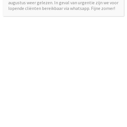
augustus weer gelezen. In geval van urgentie zijn we voor
de dagelijkse routines zoveel mogelijk normaal verlopen
lopende cliënten bereikbaar via whatsapp. Fijne zomer!
en bespreek zorgen wanneer de kinderen in bed liggen.
Vanaf de basisschoolleeftijd is het haast onvermijdelijk
dat kinderen iets meekrijgen van de oorlog in Oekraïne.
Rond een jaar of 6 gaan kinderen het er ook met elkaar
op school over hebben en is het extra belangrijk dat er
thuis de mogelijkheid is om de verhalen te verifiëren,
anders worden het mogelijk indianenverhalen.
Maar hoe ga je om met de vragen die ze misschien
hebben? Het Nederlands Jeugdinstituut heeft een paar
handige tips opgesteld als leidraad voor een gesprek met
je kind.
Klik
hier
voor de website van het NJI.
Merk je dat je kind er echt veel last van heeft