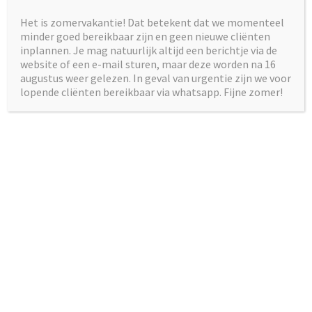
Het is zomervakantie! Dat betekent dat we momenteel
Geef een reactie
minder goed bereikbaar zijn en geen nieuwe cliënten
inplannen. Je mag natuurlijk altijd een berichtje via de
website of een e-mail sturen, maar deze worden na 16
Je e-mailadres wordt niet gepubliceerd.
Vereiste velden
augustus weer gelezen. In geval van urgentie zijn we voor
zijn gemarkeerd met
*
lopende cliënten bereikbaar via whatsapp. Fijne zomer!
Reactie
*
Naam
*
E-mail
*
Site