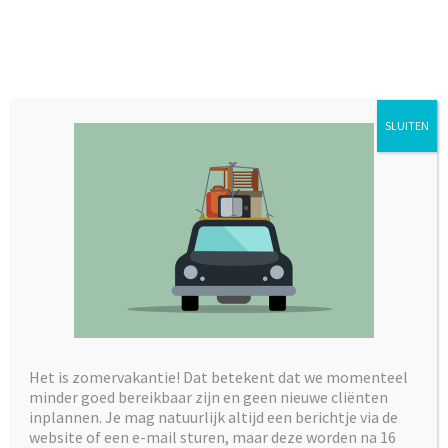
Ga
Zoeken
Ik ben ik!
Menu
naar
naar:
de
inhoud
Somber door lockdown?
SLUITEN
30 januari 2021
Uncategorized
Het is zomervakantie! Dat betekent dat we momenteel
minder goed bereikbaar zijn en geen nieuwe cliënten
inplannen. Je mag natuurlijk altijd een berichtje via de
website of een e-mail sturen, maar deze worden na 16