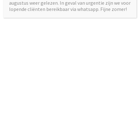
augustus weer gelezen. In geval van urgentie zijn we voor
lopende cliënten bereikbaar via whatsapp. Fijne zomer!
Veel jongeren voelen zich somber tijdens deze lockdown.
Uit een onderzoek van NOS Stories, waarvoor 9000
jongeren een vragenlijst invulden, blijkt dat momenteel
1 op de 3 jongeren hun leven een onvoldoende geven. Er
wordt daarnaast een stijging gezien in het aantal
telefoontjes naar
de Kindertelefoon
. Deze gaan vaker
over somberheid, gevoelens van eenzaamheid of zelfs
gedachten over zelfmoord. Steeds minder wordt er
gebeld over positieve dingen zoals verliefdheid en
vriendschappen, omdat jongeren daar de sociale
contacten voor missen. NOS Stories interviewde een
aantal jongeren over hun gevoelens gedurende de
lockdown. Deze interviews kun je bekijken in het filmpje.
Mocht je jezelf hierin herkennen, je bent dus (helaas)